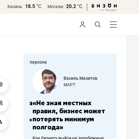
18.5
°С
20.2
°С
Казань
Москва
персона
еменова
Василь Мазитов
»
МАРТ
а: работа
«Не зная местных
«Мне лу
ечься
правил, бизнес может
не зара
вствовать
потерять минимум
чем пот
полгода»
репутац
пошиву
Как бизнесу выйти на зарубежные
Владелец от