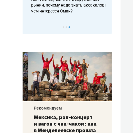
рафакте,
рынки, почему надо знать аксакалов и
о трехкратно
кредитов
чем интересен Оман?
клиентах и ч
Рекомендуем
Рекоме
ой
Мексика, рок-концерт
«Прор
и вагон с чак-чаком: как
30 ме
еским
в Менделеевске прошла
лечит