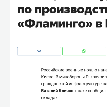
по производст
рынки, почему надо знать аксакал
чем интересен Оман?
«Фламинго» в 
Российские военные ночью нане
Киеве. В минобороны РФ
заявил
гражданской инфраструктуре на
Рекомендуем
Рекоме
Виталий Кличко
также сообщил в
Как ГК «МИР ГРУПП» и ВТБ
150 ка
складах.
создают оазис жилого
ID вме
комфорта под Казанью
безоп