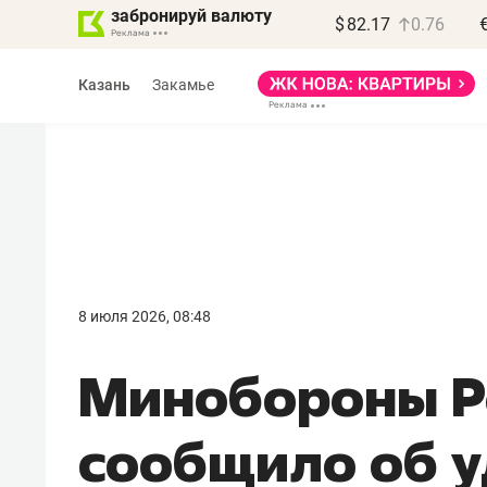
забронируй валюту
$
82.17
0.76
Казань
Закамье
Василь Мазитов
МАРТ
8 июля 2026, 08:48
«Не зная местных
Минобороны Р
правил, бизнес может
потерять минимум
сообщило об 
полгода»
Как бизнесу выйти на зарубежные