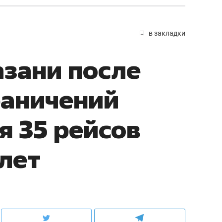
в закладки
азани после
раничений
 35 рейсов
илет