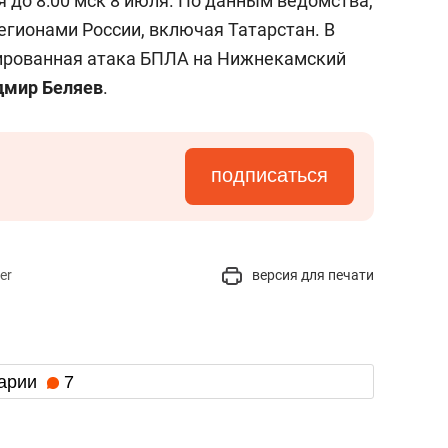
я до 8:00 мск 8 июля. По данным ведомства,
егионами России, включая Татарстан. В
рованная атака БПЛА на Нижнекамский
дмир Беляев
.
подписаться
er
версия для печати
арии
7