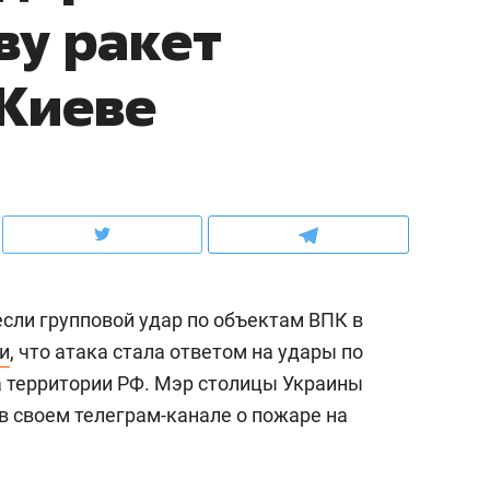
ву ракет
ов и
о трехкратном росте цен, дотошных
школьной формы о конт
клиентах и чудных запросах мастеров
налогах и развитии без 
Киеве
сли групповой удар по объектам ВПК в
и
, что атака стала ответом на удары по
 территории РФ. Мэр столицы Украины
ндуем
Рекомендуем
 своем телеграм-канале о пожаре на
мер до квартиры и Face
Опыт выживания в дик
сто ключа: какой будет
природе, работа
асность в ЖК «Нова»
с ментальным и физич