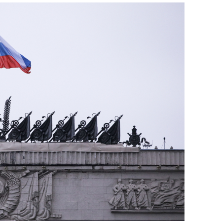
состоянием как основа
антихрупких команд