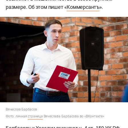
размере. Об этом пишет «
Коммерсантъ
».
Вячеслав Барбасов
Фото: личная
страница
Вячеслава Барбасова во «ВКонтакте»