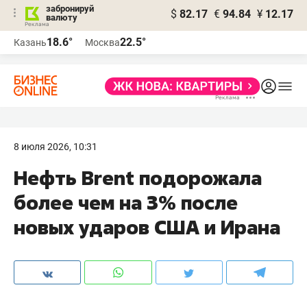
забронируй
$
82.17
€
94.84
¥
12.17
валюту
18.6°
22.5°
Казань
Москва
8 июля 2026, 10:31
Нефть Brent подорожала
более чем на 3% после
новых ударов США и Ирана