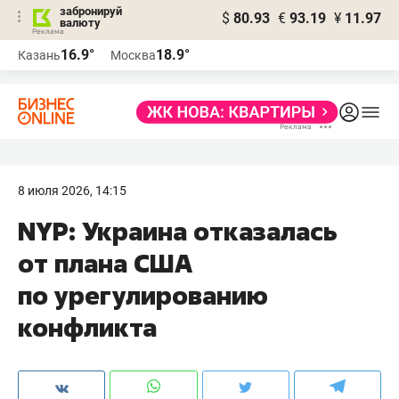
забронируй
$
80.93
€
93.19
¥
11.97
валюту
16.9°
18.9°
Казань
Москва
8 июля 2026, 14:15
NYP: Украина отказалась
от плана США
по урегулированию
конфликта