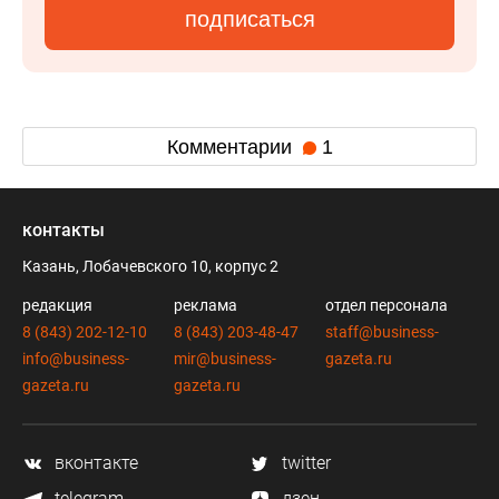
подписаться
Комментарии
1
контакты
Казань, Лобачевского 10, корпус 2
редакция
реклама
отдел персонала
8 (843) 202-12-10
8 (843) 203-48-47
staff@business-
info@business-
mir@business-
gazeta.ru
gazeta.ru
gazeta.ru
вконтакте
twitter
telegram
дзен