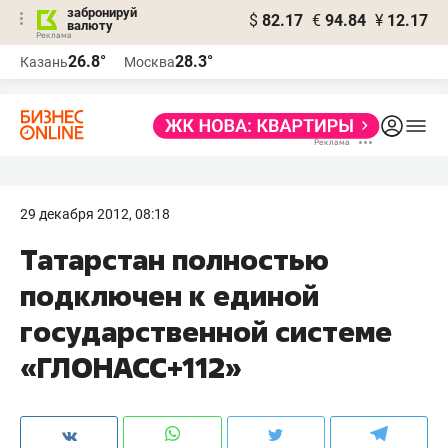
забронируй
$
82.17
€
94.84
¥
12.17
валюту
26.8°
28.3°
Казань
Москва
29 декабря 2012, 08:18
Татарстан полностью
подключен к единой
государственной системе
«ГЛОНАСС+112»