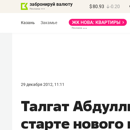
забронируй валюту
$
80.93
-0.20
Казань
Закамье
Василь Мазитов
МАРТ
29 декабря 2012, 11:11
«Не зная местных
Талгат Абдулл
правил, бизнес может
потерять минимум
старте нового 
полгода»
Как бизнесу выйти на зарубежные