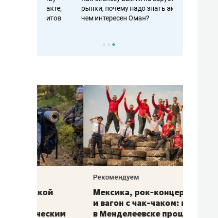
рафакте,
рынки, почему надо знать аксакалов и
о трехкратно
кредитов
чем интересен Оман?
клиентах и ч
Рекомендуем
Рекоме
ой
Мексика, рок-концерт
«Прор
и вагон с чак-чаком: как
30 ме
еским
в Менделеевске прошла
лечит