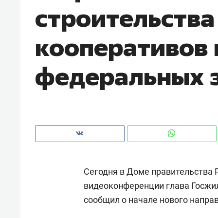
строительств
рынки, почему надо знать аксакал
чем интересен Оман?
кооперативов 
федеральных 
Сегодня в Доме правительства 
Рекомендуем
Рекоме
видеоконференции глава Госжи
Как ГК «МИР ГРУПП» и ВТБ
150 ка
сообщил о начале нового направ
создают оазис жилого
ID вме
комфорта под Казанью
безоп