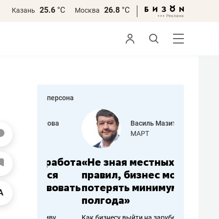
25.6
°С
26.8
°С
Казань
Москва
персона
еменова
Василь Мазитов
»
МАРТ
а: работа
«Не зная местных
«Мне лу
ечься
правил, бизнес может
не зара
вствовать
потерять минимум
чем пот
полгода»
репутац
пошиву
Как бизнесу выйти на зарубежные
Владелец от