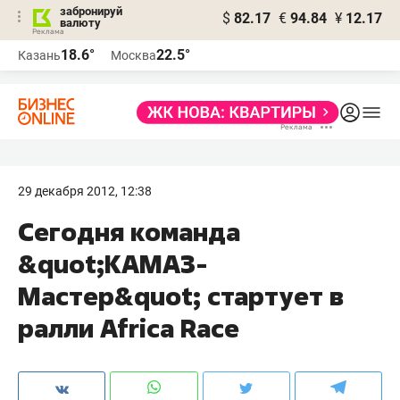
забронируй
$
82.17
€
94.84
¥
12.17
валюту
18.6°
22.5°
Казань
Москва
29 декабря 2012, 12:38
Сегодня команда
&quot;КАМАЗ-
Мастер&quot; стартует в
ралли Africa Race