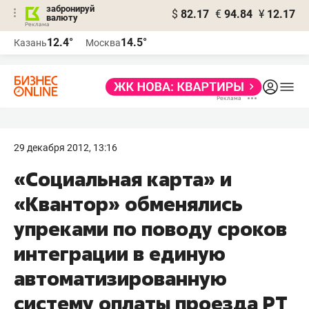
забронируй
$
82.17
€
94.84
¥
12.17
валюту
12.4°
14.5°
Казань
Москва
29 декабря 2012, 13:16
«Социальная карта» и
«Квантор» обменялись
упреками по поводу сроков
интеграции в единую
автоматизированную
систему оплаты проезда РТ