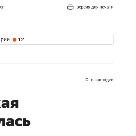
er
версия для печати
арии
12
в закладки
кая
лась