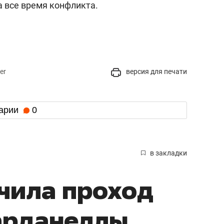
а все время конфликта.
er
версия для печати
арии
0
в закладки
чила проход
арданеллы