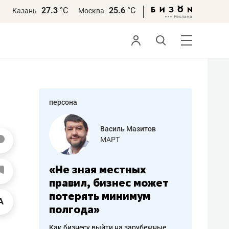
27.3
°С
25.6
°С
Казань
Москва
персона
еменова
Василь Мазитов
»
МАРТ
а: работа
«Не зная местных
«Мне лу
ечься
правил, бизнес может
не зара
вствовать
потерять минимум
чем пот
полгода»
репутац
пошиву
Как бизнесу выйти на зарубежные
Владелец от