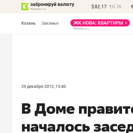
забронируй валюту
$
82.17
0.76
Казань
Закамье
Василь Мазитов
МАРТ
29 декабря 2012, 15:40
«Не зная местных
В Доме правит
правил, бизнес может
потерять минимум
началось засе
полгода»
Как бизнесу выйти на зарубежные