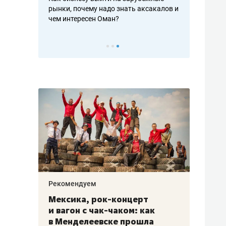
рафакте,
рынки, почему надо знать аксакалов и
о трехкратно
кредитов
чем интересен Оман?
клиентах и ч
Рекомендуем
Рекоме
ой
Мексика, рок-концерт
«Прор
и вагон с чак-чаком: как
30 ме
еским
в Менделеевске прошла
лечит