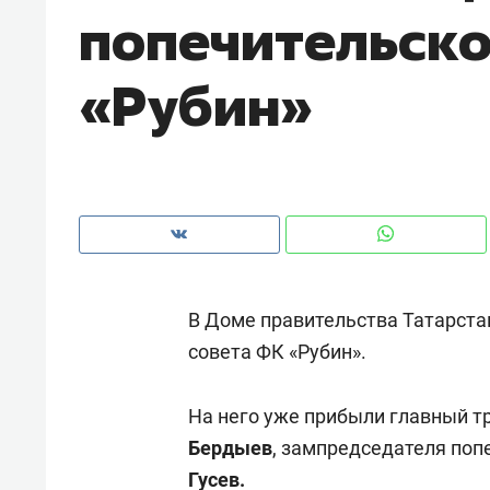
попечительско
рынки, почему надо знать аксакал
чем интересен Оман?
«Рубин»
В Доме правительства Татарста
совета ФК «Рубин».
Рекомендуем
Рекоме
На него уже прибыли главный т
Как ГК «МИР ГРУПП» и ВТБ
150 ка
Бердыев
, зампредседателя поп
создают оазис жилого
ID вме
комфорта под Казанью
Гусев.
безоп