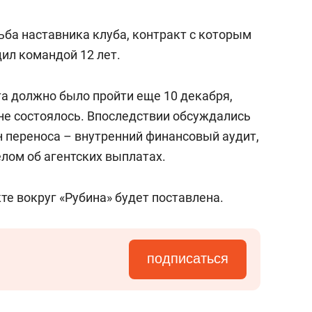
состоянием как основа
антихрупких команд
ьба наставника клуба, контракт с которым
дил командой 12 лет.
а должно было пройти еще 10 декабря,
 не состоялось. Впоследствии обсуждались
н переноса – внутренний финансовый аудит,
елом об агентских выплатах.
те вокруг «Рубина» будет поставлена.
подписаться