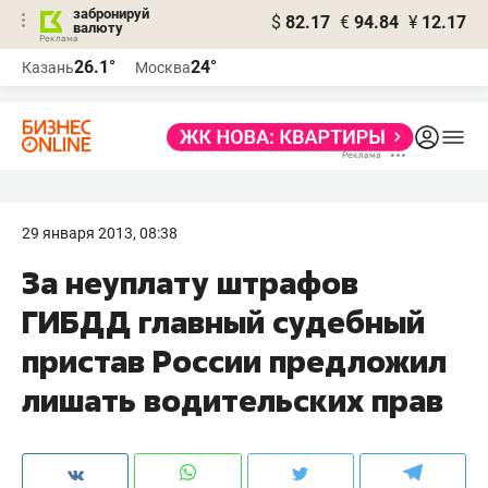
забронируй
$
82.17
€
94.84
¥
12.17
валюту
26.1°
24°
Казань
Москва
29 января 2013, 08:38
За неуплату штрафов
ГИБДД главный судебный
пристав России предложил
лишать водительских прав