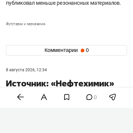
публиковал меньше резонансных материалов.
#
отставки и назначения
Комментарии
0
8 августа 2026, 12:34
Источник: «Нефтехимик»
может сменить название
0
после объединения
с «Рубином»