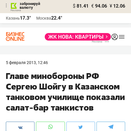
забронируй
$
81.41
€
94.06
¥
12.06
валюту
17.3°
22.4°
Казань
Москва
5 февраля 2013, 12:46
Главе минобороны РФ
Сергею Шойгу в Казанском
танковом училище показали
салат-бар танкистов