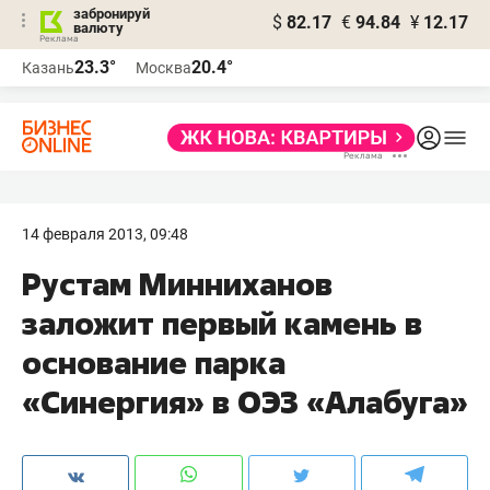
забронируй
$
82.17
€
94.84
¥
12.17
валюту
23.3°
20.4°
Казань
Москва
14 февраля 2013, 09:48
Рустам Минниханов
заложит первый камень в
основание парка
«Синергия» в ОЭЗ «Алабуга»