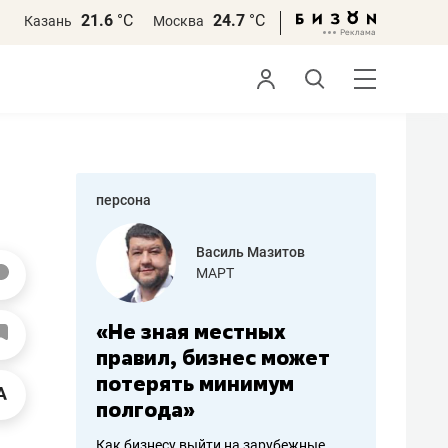
21.6
°С
24.7
°С
Казань
Москва
персона
еменова
Василь Мазитов
»
МАРТ
а: работа
«Не зная местных
«Мне лу
ечься
правил, бизнес может
не зара
вствовать
потерять минимум
чем пот
полгода»
репутац
пошиву
Как бизнесу выйти на зарубежные
Владелец от