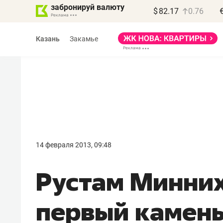
забронируй валюту
$
82.17
0.76
Казань
Закамье
Василь Мазитов
МАРТ
14 февраля 2013, 09:48
«Не зная местных
Рустам Минни
правил, бизнес может
потерять минимум
первый камень
полгода»
Как бизнесу выйти на зарубежные