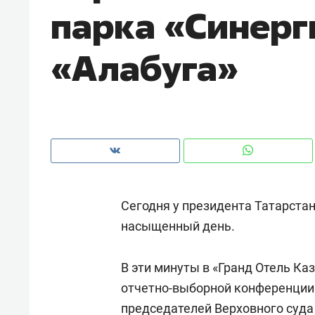
парка «Синерг
рынки, почему надо знать аксакал
чем интересен Оман?
«Алабуга»
Сегодня у президента Татарста
насыщенный день.
Рекомендуем
Рекоме
В эти минуты в «Гранд Отель Ка
Как ГК «МИР ГРУПП» и ВТБ
150 ка
отчетно-выборной конференции 
создают оазис жилого
ID вме
комфорта под Казанью
председателей Верховного суда
безоп