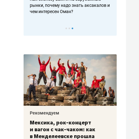
рафакте,
рынки, почему надо знать аксакалов и
о трехкратно
кредитов
чем интересен Оман?
клиентах и ч
Рекомендуем
Рекоме
ой
Мексика, рок-концерт
«Прор
и вагон с чак-чаком: как
30 ме
еским
в Менделеевске прошла
лечит