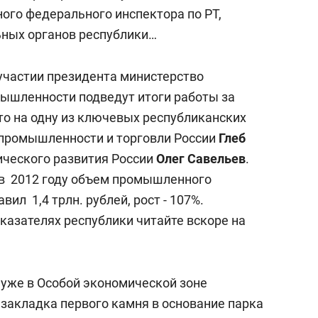
состоянием как основа
ного федерального инспектора по РТ,
антихрупких команд
ьных органов республики…
 участии президента министерство
ышленности подведут итоги работы за
то на одну из ключевых республиканских
 промышленности и торговли России
Глеб
ческого развития России
Олег Савельев
.
о в 2012 году объем промышленного
вил 1,4 трлн. рублей, рост - 107%.
казателях республики читайте вскоре на
уже в Особой экономической зоне
я закладка первого камня в основание парка