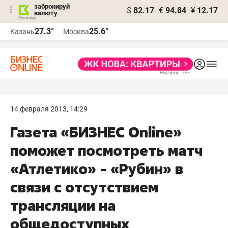
забронируй
$
82.17
€
94.84
¥
12.17
валюту
27.3°
25.6°
Казань
Москва
14 февраля 2013, 14:29
Газета «БИЗНЕС Online»
поможет посмотреть матч
«Атлетико» - «Рубин» в
связи с отсутствием
трансляции на
общедоступных