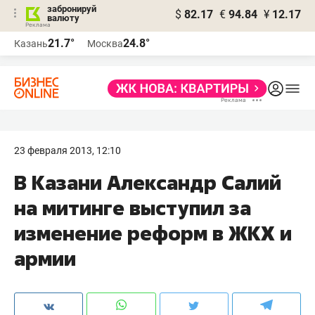
забронируй
$
82.17
€
94.84
¥
12.17
валюту
21.7°
24.8°
Казань
Москва
23 февраля 2013, 12:10
В Казани Александр Салий
на митинге выступил за
изменение реформ в ЖКХ и
армии