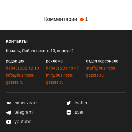
Комментарии
1
контакты
Казань, Лобачевского 10, корпус 2
редакция
реклама
отдел персонала
8 (843) 202-12-10
8 (843) 203-48-47
staff@business-
info@business-
mir@business-
gazeta.ru
gazeta.ru
gazeta.ru
вконтакте
twitter
telegram
дзен
youtube