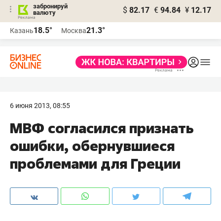
забронируй
$
82.17
€
94.84
¥
12.17
валюту
18.5°
21.3°
Казань
Москва
6 июня 2013, 08:55
МВФ согласился признать
ошибки, обернувшиеся
проблемами для Греции