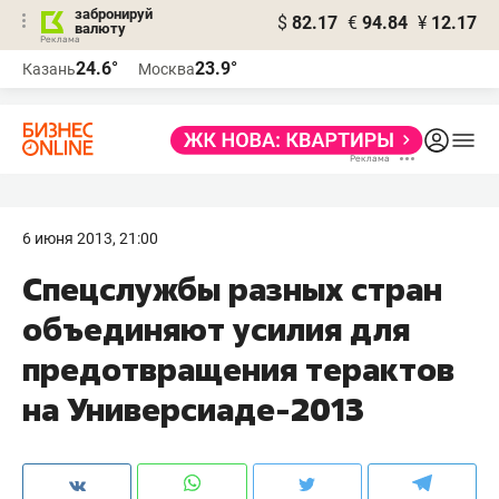
забронируй
$
82.17
€
94.84
¥
12.17
валюту
24.6°
23.9°
Казань
Москва
6 июня 2013, 21:00
Спецслужбы разных стран
объединяют усилия для
предотвращения терактов
на Универсиаде-2013