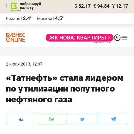
забронируй
$
82.17
€
94.84
¥
12.17
валюту
12.4°
14.5°
Казань
Москва
2 июля 2013, 12:47
«Татнефть» стала лидером
по утилизации попутного
нефтяного газа