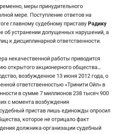
состоянием как основа
временно, меры принудительного
антихрупких команд
олной мере. Поступление ответов на
тоге главному судебному приставу
Радику
е об устранении допущенных нарушений, а
лиц к дисциплинарной ответственности.
ера некачественной работы приводится
нию открытого акционерного общества…
дство, возбужденное 13 июня 2012 года, о
ченной ответственностью «Тринити Ойл» в
ности в сумме 7 миллионов 238 тысяч 900
ших с момента возбуждения
 судебный пристав лишь единожды опросил
щества, которое не отрицало факт
ждения должника-организации судебный