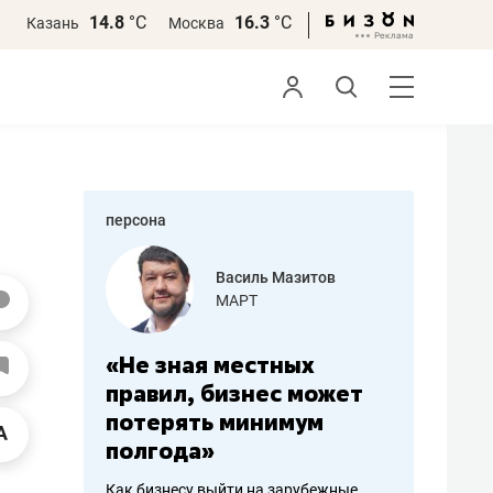
14.8
°С
16.3
°С
Казань
Москва
персона
еменова
Василь Мазитов
»
МАРТ
а: работа
«Не зная местных
«Мне лу
ечься
правил, бизнес может
не зара
вствовать
потерять минимум
чем пот
полгода»
репутац
пошиву
Как бизнесу выйти на зарубежные
Владелец от