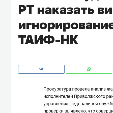
РТ наказать в
рынки, почему надо знать аксакал
чем интересен Оман?
игнорировани
ТАИФ-НК
Прокуратура провела анализ жа
Рекомендуем
Рекоме
исполнителей Приволжского рай
Как ГК «МИР ГРУПП» и ВТБ
150 ка
управления федеральной службы
создают оазис жилого
ID вме
комфорта под Казанью
безоп
проверки выявлено, что соверш