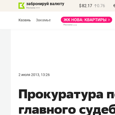
забронируй валюту
$
82.17
0.76
Казань
Закамье
Василь Мазитов
МАРТ
2 июля 2013, 13:26
«Не зная местных
Прокуратура п
правил, бизнес может
потерять минимум
главного суде
полгода»
Как бизнесу выйти на зарубежные