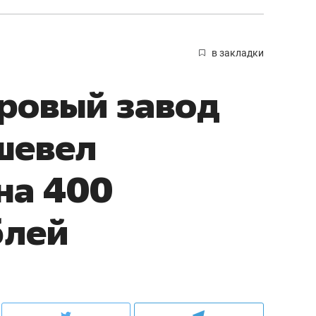
в закладки
ровый завод
шевел
на 400
блей