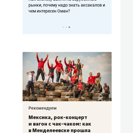
рафакте,
рынки, почему надо знать аксакалов и
о трехкратно
кредитов
чем интересен Оман?
клиентах и ч
Рекомендуем
Рекоме
ой
Мексика, рок-концерт
«Прор
и вагон с чак-чаком: как
30 ме
еским
в Менделеевске прошла
лечит