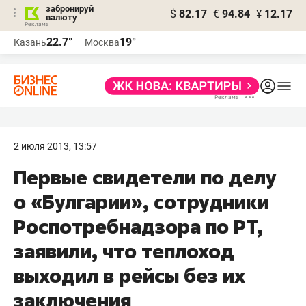
забронируй
$
82.17
€
94.84
¥
12.17
валюту
22.7°
19°
Казань
Москва
2 июля 2013, 13:57
Первые свидетели по делу
о «Булгарии», сотрудники
Роспотребнадзора по РТ,
заявили, что теплоход
выходил в рейсы без их
заключения