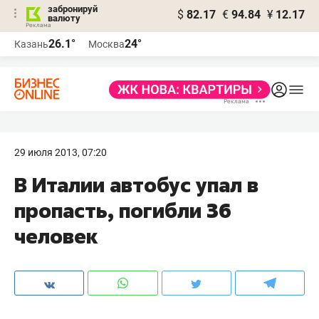
забронируй
$
82.17
€
94.84
¥
12.17
валюту
26.1°
24°
Казань
Москва
29 июля 2013, 07:20
В Италии автобус упал в
пропасть, погибли 36
человек