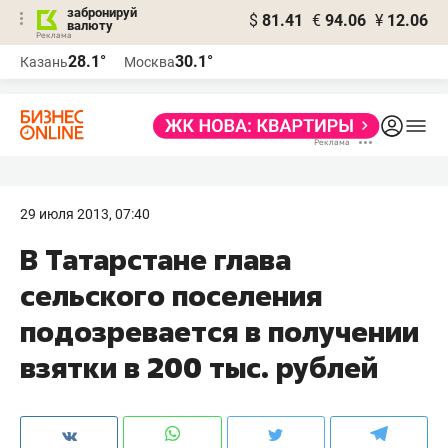
забронируй
$
81.41
€
94.06
¥
12.06
валюту
28.1°
30.1°
Казань
Москва
29 июля 2013, 07:40
В Татарстане глава
сельского поселения
подозревается в получении
взятки в 200 тыс. рублей