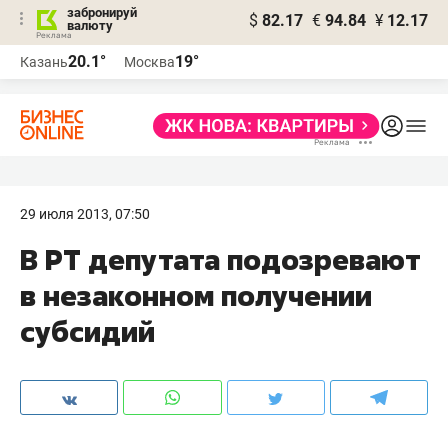
забронируй
$
82.17
€
94.84
¥
12.17
валюту
20.1°
19°
Казань
Москва
29 июля 2013, 07:50
В РТ депутата подозревают
в незаконном получении
субсидий