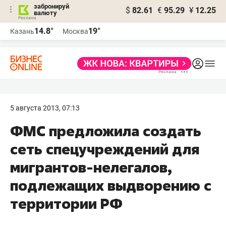
забронируй
$
82.61
€
95.29
¥
12.25
валюту
14.8°
19°
Казань
Москва
5 августа 2013, 07:13
ФМС предложила создать
сеть спецучреждений для
мигрантов-нелегалов,
подлежащих выдворению с
территории РФ