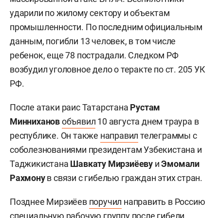
ударили по жилому сектору и объектам
промышленности. По последним официальным
данным, погибли 13 человек, в том числе
ребенок, еще 78 пострадали. Следком РФ
возбудил уголовное дело о теракте по ст. 205 УК
РФ.
После атаки раис Татарстана
Рустам
Минниханов
объявил
10 августа днем траура в
республике. Он также
направил
телеграммы с
соболезнованиями президентам Узбекистана и
Таджикистана
Шавкату Мирзиёеву
и
Эмомали
Рахмону
в связи с гибелью граждан этих стран.
Позднее Мирзиёев
поручил
направить в Россию
специальную рабочую группу после гибели