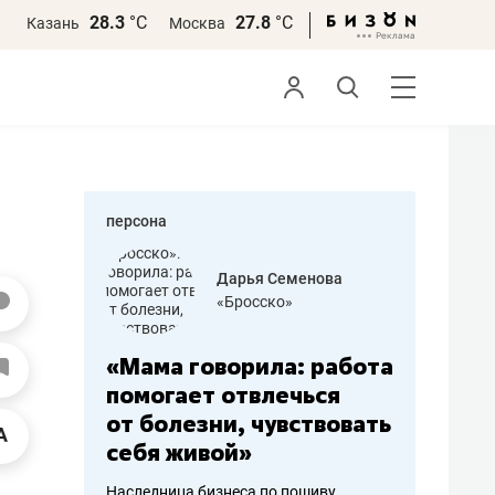
28.3
°С
27.8
°С
Казань
Москва
персона
бодец
Дарья Семенова
 решения»
«Бросско»
«Мама говорила: работа
«Не зна
вообще,
помогает отвлечься
правил,
от болезни, чувствовать
потерят
себя живой»
полгода
ирмы
Наследница бизнеса по пошиву
Как бизнесу 