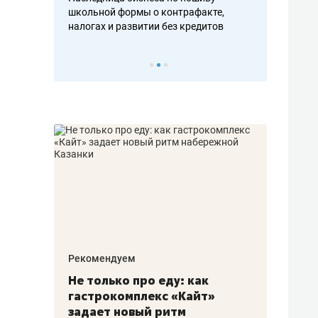
н, дотошных
школьной формы о контрафакте,
рынки, почем
осах мастеров
налогах и развитии без кредитов
чем интересе
Рекомендуем
Рекоме
аждые
Не только про еду: как
Элитн
канал»
гастрокомплекс «Кайт»
и бре
рии
задает новый ритм
гаран