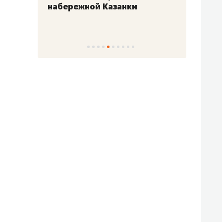
набережной Казанки
«Барк
«Рез