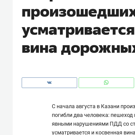
произошедших 
усматривается
вина дорожны
С начала августа в Казани прои
Рекомендуем
Рекоме
погибли два человека: пешеход и
и Face
Опыт выживания в дикой
Мекси
явными нарушениями ПДД со ст
 будет
природе, работа
и ваго
ва»
с ментальным и физическим
в Мен
усматривается и косвенная вин