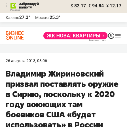
забронируй
$
82.17
€
94.84
¥
12.17
валюту
27.3°
25.3°
Казань
Москва
26 августа 2013, 08:06
Владимир Жириновский
призвал поставлять оружие
в Сирию, поскольку к 2020
году воюющих там
боевиков США «будет
использовать» в России