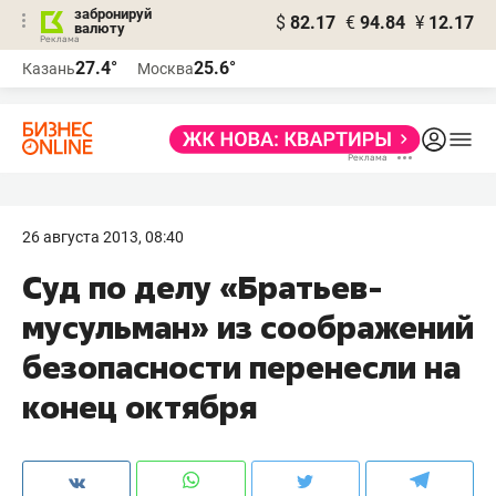
забронируй
$
82.17
€
94.84
¥
12.17
валюту
27.4°
25.6°
Казань
Москва
26 августа 2013, 08:40
Суд по делу «Братьев-
мусульман» из соображений
безопасности перенесли на
конец октября