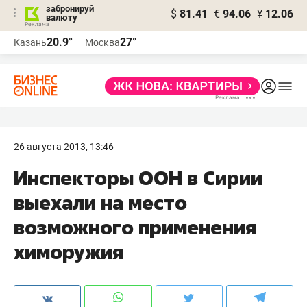
забронируй
$
81.41
€
94.06
¥
12.06
валюту
20.9°
27°
Казань
Москва
26 августа 2013, 13:46
Инспекторы ООН в Сирии
выехали на место
возможного применения
химоружия