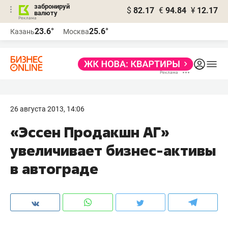
забронируй
$
82.17
€
94.84
¥
12.17
валюту
23.6°
25.6°
Казань
Москва
26 августа 2013, 14:06
«Эссен Продакшн АГ»
увеличивает бизнес-активы
в автограде