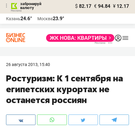
забронируй
$
82.17
€
94.84
¥
12.17
валюту
24.6°
23.9°
Казань
Москва
26 августа 2013, 15:40
Ростуризм: К 1 сентября на
египетских курортах не
останется россиян