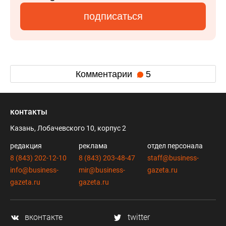
подписаться
Комментарии
5
контакты
Казань, Лобачевского 10, корпус 2
редакция
реклама
отдел персонала
8 (843) 202-12-10
8 (843) 203-48-47
staff@business-
info@business-
mir@business-
gazeta.ru
gazeta.ru
gazeta.ru
вконтакте
twitter