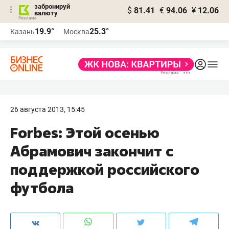
забронируй
$
81.41
€
94.06
¥
12.06
валюту
19.9°
25.3°
Казань
Москва
26 августа 2013, 15:45
Forbes: Этой осенью
Абрамович закончит с
поддержкой российского
футбола