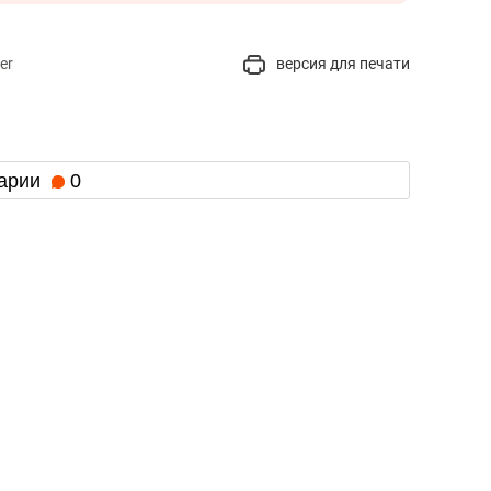
состоянием как основа
антихрупких команд
er
версия для печати
арии
0