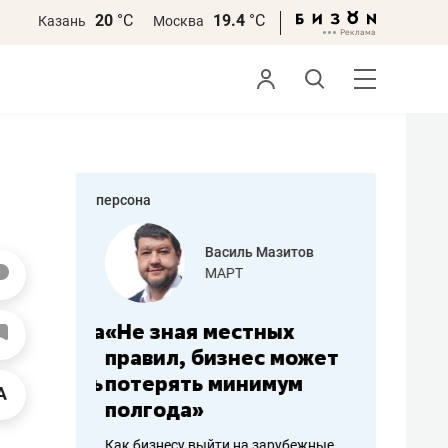
20
°С
19.4
°С
Казань
Москва
персона
еменова
Василь Мазитов
»
МАРТ
а: работа
«Не зная местных
«Мне лу
ечься
правил, бизнес может
не зара
вствовать
потерять минимум
чем пот
полгода»
репутац
пошиву
Как бизнесу выйти на зарубежные
Владелец от