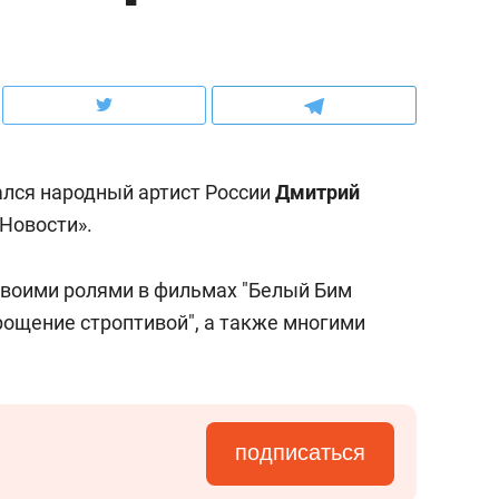
ов и
о трехкратном росте цен, дотошных
школьной формы о конт
клиентах и чудных запросах мастеров
налогах и развитии без 
ался народный артист России
Дмитрий
«Новости».
своими ролями в фильмах "Белый Бим
крощение строптивой", а также многими
ндуем
Рекомендуем
мер до квартиры и Face
Опыт выживания в дик
подписаться
сто ключа: какой будет
природе, работа
асность в ЖК «Нова»
с ментальным и физич