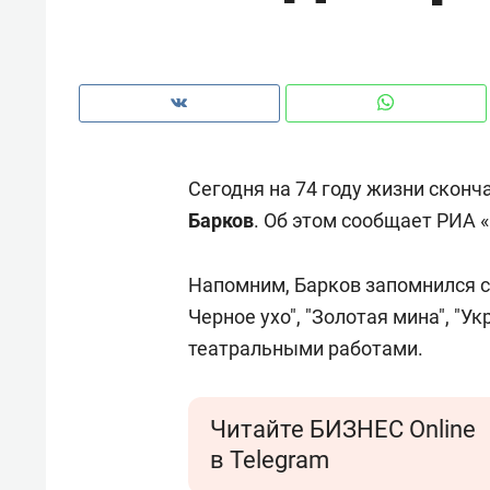
рынки, почему надо знать аксакал
чем интересен Оман?
Сегодня на 74 году жизни сконч
Барков
. Об этом сообщает РИА 
Напомним, Барков запомнился 
Черное ухо", "Золотая мина", "У
театральными работами.
Рекомендуем
Рекоме
Читайте БИЗНЕС Online
Как ГК «МИР ГРУПП» и ВТБ
150 ка
создают оазис жилого
ID вме
в Telegram
комфорта под Казанью
безоп