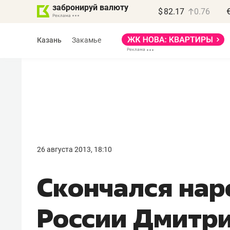
забронируй валюту
$
82.17
0.76
Казань
Закамье
Василь Мазитов
МАРТ
26 августа 2013, 18:10
«Не зная местных
Скончался нар
правил, бизнес может
потерять минимум
России Дмитри
полгода»
Как бизнесу выйти на зарубежные