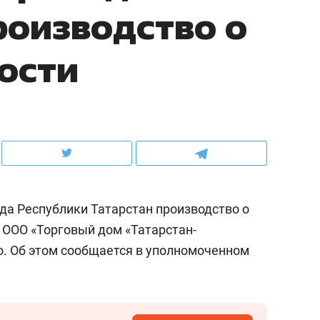
оизводство о
ов и
о трехкратном росте цен, дотошных
школьной формы о конт
клиентах и чудных запросах мастеров
налогах и развитии без 
ости
а Республики Татарстан производство о
 ООО «Торговый дом «Татарстан-
. Об этом сообщается в уполномоченном
ндуем
Рекомендуем
мер до квартиры и Face
Опыт выживания в дик
сто ключа: какой будет
природе, работа
асность в ЖК «Нова»
с ментальным и физич