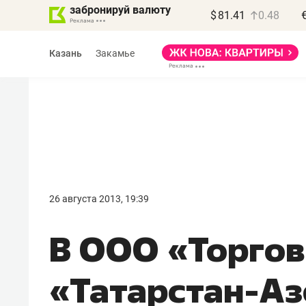
забронируй валюту
$
81.41
0.48
Казань
Закамье
Василь Мазитов
МАРТ
26 августа 2013, 19:39
«Не зная местных
В ООО «Торго
правил, бизнес может
потерять минимум
«Татарстан-А
полгода»
Как бизнесу выйти на зарубежные