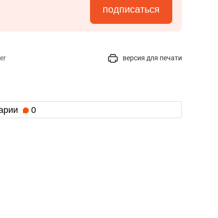
состоянием как основа
подписаться
антихрупких команд
er
версия для печати
арии
0