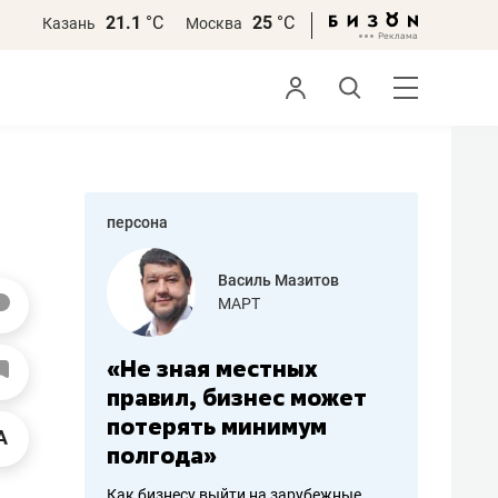
21.1
°С
25
°С
Казань
Москва
персона
еменова
Василь Мазитов
»
МАРТ
а: работа
«Не зная местных
«Мне лу
ечься
правил, бизнес может
не зара
вствовать
потерять минимум
чем пот
полгода»
репутац
пошиву
Как бизнесу выйти на зарубежные
Владелец от