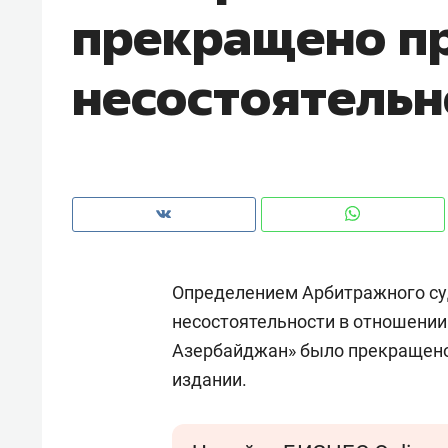
прекращено пр
рынки, почему надо знать аксакал
чем интересен Оман?
несостоятельн
Определением Арбитражного суд
несостоятельности в отношении
Азербайджан» было прекращено
Рекомендуем
Рекоме
издании.
Как ГК «МИР ГРУПП» и ВТБ
150 ка
создают оазис жилого
ID вме
комфорта под Казанью
безоп