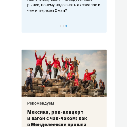
рафакте,
рынки, почему надо знать аксакалов и
о трехкратно
кредитов
чем интересен Оман?
клиентах и ч
Рекомендуем
Рекоме
ой
Мексика, рок-концерт
«Прор
и вагон с чак-чаком: как
30 ме
еским
в Менделеевске прошла
лечит