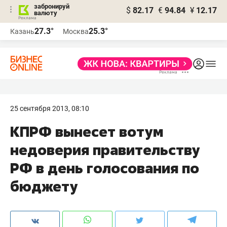
забронируй
$
82.17
€
94.84
¥
12.17
валюту
27.3°
25.3°
Казань
Москва
25 сентября 2013, 08:10
КПРФ вынесет вотум
недоверия правительству
РФ в день голосования по
бюджету