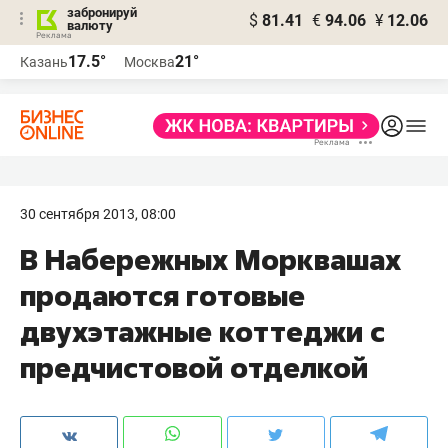
забронируй
$
81.41
€
94.06
¥
12.06
валюту
17.5°
21°
Казань
Москва
30 сентября 2013, 08:00
В Набережных Морквашах
продаются готовые
двухэтажные коттеджи с
предчистовой отделкой