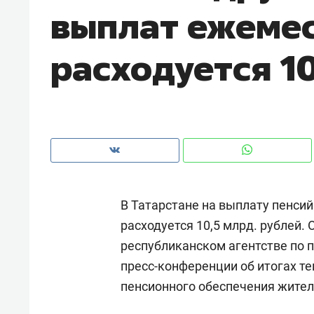
выплат ежеме
рынки, почему надо знать аксакал
чем интересен Оман?
расходуется 1
В Татарстане на выплату пенси
расходуется 10,5 млрд. рублей. 
республиканском агентстве по 
Рекомендуем
Рекоме
пресс-конференции об итогах те
Как ГК «МИР ГРУПП» и ВТБ
150 ка
пенсионного обеспечения жител
создают оазис жилого
ID вме
комфорта под Казанью
безоп