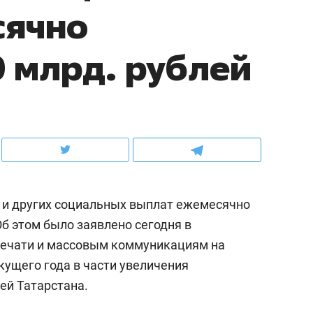
сячно
ов и
о трехкратном росте цен, дотошных
школьной формы о конт
клиентах и чудных запросах мастеров
налогах и развитии без 
0 млрд. рублей
й и других социальных выплат ежемесячно
Об этом было заявлено сегодня в
печати и массовым коммуникациям на
ндуем
Рекомендуем
кущего года в части увеличения
мер до квартиры и Face
Опыт выживания в дик
ей Татарстана.
сто ключа: какой будет
природе, работа
асность в ЖК «Нова»
с ментальным и физич