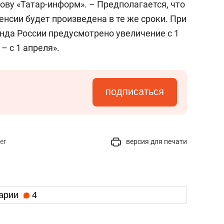
ову «Татар-информ». – Предполагается, что
нсии будет произведена в те же сроки. При
нда России предусмотрено увеличение с 1
 – с 1 апреля».
подписаться
er
версия для печати
арии
4