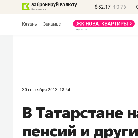
забронируй валюту
$
82.17
0.76
Казань
Закамье
Василь Мазитов
МАРТ
30 сентября 2013, 18:54
«Не зная местных
В Татарстане 
правил, бизнес может
потерять минимум
пенсий и друг
полгода»
Как бизнесу выйти на зарубежные