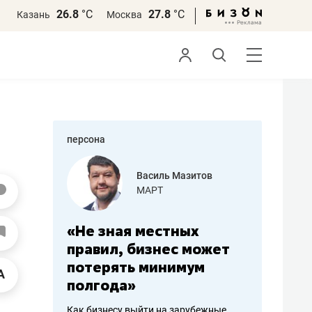
26.8
°С
27.8
°С
Казань
Москва
персона
еменова
Василь Мазитов
»
МАРТ
а: работа
«Не зная местных
«Мне лу
ечься
правил, бизнес может
не зара
вствовать
потерять минимум
чем пот
полгода»
репутац
пошиву
Как бизнесу выйти на зарубежные
Владелец от