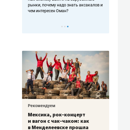
рафакте,
рынки, почему надо знать аксакалов и
о трехкратно
кредитов
чем интересен Оман?
клиентах и ч
Рекомендуем
Рекоме
ой
Мексика, рок-концерт
«Прор
и вагон с чак-чаком: как
30 ме
еским
в Менделеевске прошла
лечит