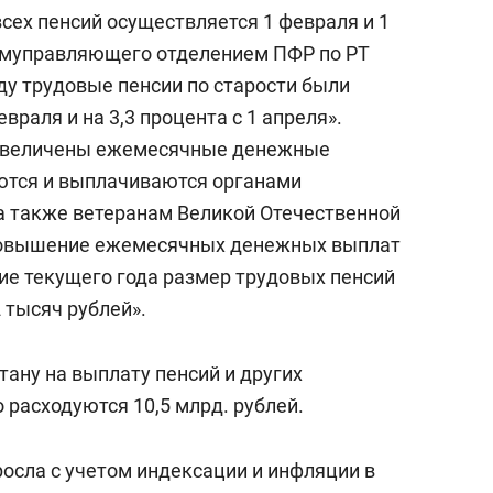
состоянием как основа
сех пенсий осуществляется 1 февраля и 1
антихрупких команд
замуправляющего отделением ПФР по РТ
оду трудовые пенсии по старости были
враля и на 3,3 процента с 1 апреля».
и увеличены ежемесячные денежные
ются и выплачиваются органами
а также ветеранам Великой Отечественной
 повышение ежемесячных денежных выплат
ние текущего года размер трудовых пенсий
 тысяч рублей».
тану на выплату пенсий и других
расходуются 10,5 млрд. рублей.
росла с учетом индексации и инфляции в