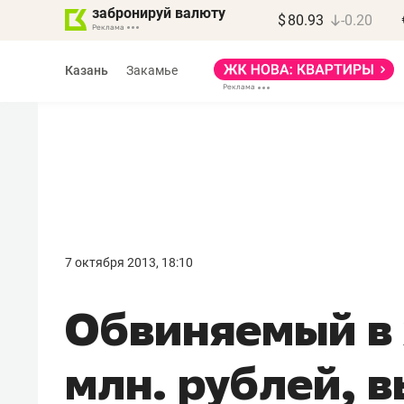
забронируй валюту
$
80.93
-0.20
Казань
Закамье
Василь Мазитов
МАРТ
7 октября 2013, 18:10
«Не зная местных
Обвиняемый в 
правил, бизнес может
потерять минимум
млн. рублей, 
полгода»
Как бизнесу выйти на зарубежные