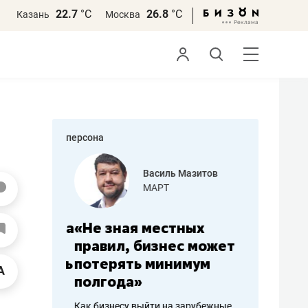
22.7
°С
26.8
°С
Казань
Москва
персона
еменова
Василь Мазитов
»
МАРТ
а: работа
«Не зная местных
«Мне лу
ечься
правил, бизнес может
не зара
вствовать
потерять минимум
чем пот
полгода»
репутац
пошиву
Как бизнесу выйти на зарубежные
Владелец от