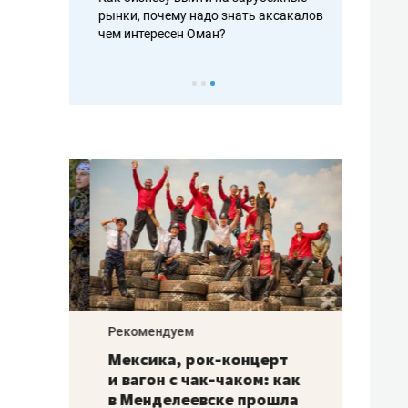
рафакте,
рынки, почему надо знать аксакалов и
о трехкратно
кредитов
чем интересен Оман?
клиентах и ч
Рекомендуем
Рекоме
ой
Мексика, рок-концерт
«Прор
и вагон с чак-чаком: как
30 ме
еским
в Менделеевске прошла
лечит