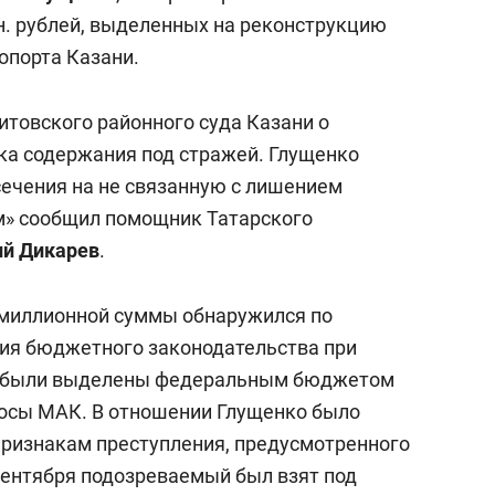
состоянием как основа
н. рублей, выделенных на реконструкцию
антихрупких команд
опорта Казани.
итовского районного суда Казани о
ока содержания под стражей. Глущенко
сечения на не связанную с лишением
м» сообщил помощник Татарского
ий Дикарев
.
миллионной суммы обнаружился по
ия бюджетного законодательства при
ые были выделены федеральным бюджетом
лосы МАК. В отношении Глущенко было
признакам преступления, предусмотренного
. 3 сентября подозреваемый был взят под