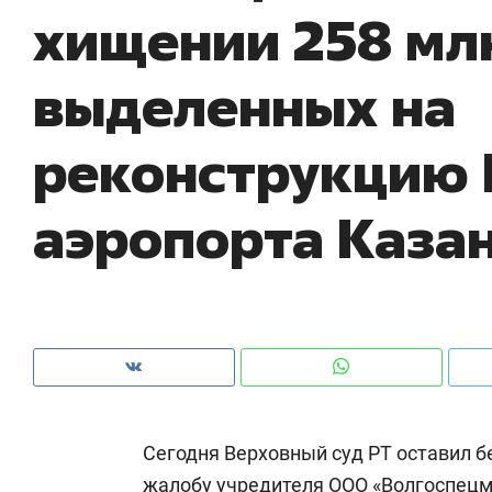
хищении 258 млн
рынки, почему надо знать аксакалов и
о 
чем интересен Оман?
кл
выделенных на
реконструкцию
аэропорта Каза
Рекомендуем
Рекомендуем
Как ГК «МИР ГРУПП» и ВТБ
150 камер 
Сегодня Верховный суд РТ оставил 
создают оазис жилого
ID вместо 
комфорта под Казанью
безопаснос
жалобу учредителя ООО «Волгоспец