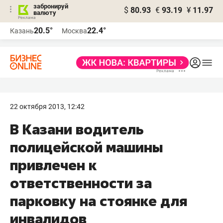
забронируй
$
80.93
€
93.19
¥
11.97
валюту
20.5°
22.4°
Казань
Москва
22 октября 2013, 12:42
В Казани водитель
полицейской машины
привлечен к
ответственности за
парковку на стоянке для
инвалидов