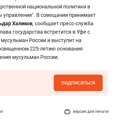
состоянием как основа
арственной национальной политики в
антихрупких команд
ы управления". В совещании принимает
ьдар Халиков
, сообщает пресс-служба
лава государства встретится в Уфе с
мусульман России и выступит на
освященном 225-летию основания
ения мусульман России.
подписаться
er
версия для печати