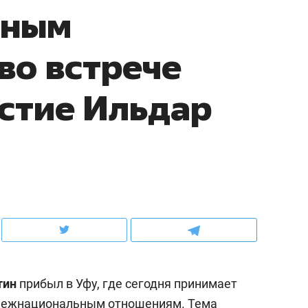
ьным
ов и
о трехкратном росте цен, дотошных
школьной формы о конт
клиентах и чудных запросах мастеров
налогах и развитии без 
во встрече
стие Ильдар
ндуем
Рекомендуем
мер до квартиры и Face
Опыт выживания в дик
тин
прибыл в Уфу, где сегодня принимает
сто ключа: какой будет
природе, работа
асность в ЖК «Нова»
с ментальным и физич
о межнациональным отношениям. Тема