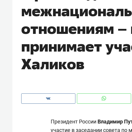
межнационал
рынки, почему надо знать аксакал
чем интересен Оман?
отношениям – 
принимает уча
Халиков
Рекомендуем
Рекоме
Как ГК «МИР ГРУПП» и ВТБ
150 ка
Президент России
Владимир Пу
создают оазис жилого
ID вме
комфорта под Казанью
безоп
участие в заседании совета п