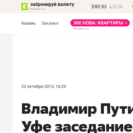
забронируй валюту
$
80.93
-0.20
Казань
Закамье
Василь Мазитов
МАРТ
22 октября 2013, 16:23
«Не зная местных
Владимир Пути
правил, бизнес может
потерять минимум
Уфе заседание
полгода»
Как бизнесу выйти на зарубежные