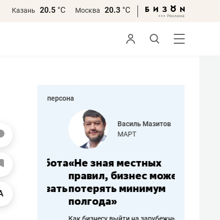
20.5
°С
20.3
°С
Казань
Москва
персона
еменова
Василь Мазитов
»
МАРТ
а: работа
«Не зная местных
«Мне лу
ечься
правил, бизнес может
не зара
вствовать
потерять минимум
чем пот
полгода»
репутац
пошиву
Как бизнесу выйти на зарубежные
Владелец от