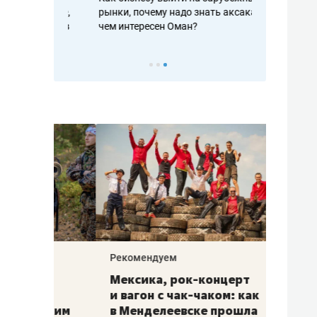
рафакте,
рынки, почему надо знать аксакалов и
о трехкратно
кредитов
чем интересен Оман?
клиентах и ч
Рекомендуем
Рекоме
ой
Мексика, рок-концерт
«Прор
и вагон с чак-чаком: как
30 ме
еским
в Менделеевске прошла
лечит