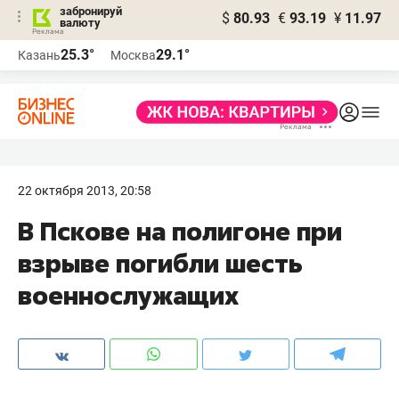
забронируй
$
80.93
€
93.19
¥
11.97
валюту
25.3°
29.1°
Казань
Москва
22 октября 2013, 20:58
В Пскове на полигоне при
взрыве погибли шесть
военнослужащих