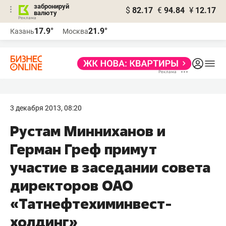
забронируй
$
82.17
€
94.84
¥
12.17
валюту
17.9°
21.9°
Казань
Москва
3 декабря 2013, 08:20
Рустам Минниханов и
Герман Греф примут
участие в заседании совета
директоров ОАО
«Татнефтехиминвест-
холдинг»