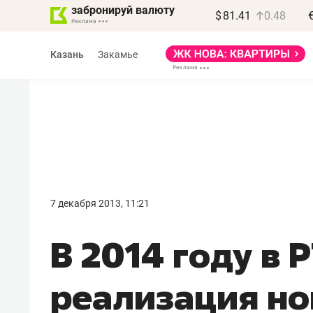
забронируй валюту
$
81.41
0.48
Казань
Закамье
Василь Мазитов
МАРТ
7 декабря 2013, 11:21
«Не зная местных
В 2014 году в 
правил, бизнес может
потерять минимум
реализация но
полгода»
Как бизнесу выйти на зарубежные