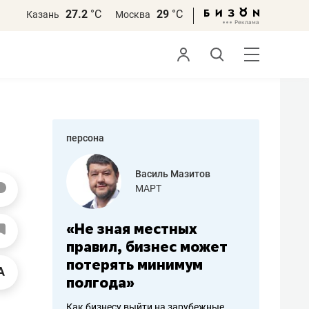
27.2
°С
29
°С
Казань
Москва
персона
еменова
Василь Мазитов
»
МАРТ
а: работа
«Не зная местных
«Мне лу
ечься
правил, бизнес может
не зара
вствовать
потерять минимум
чем пот
полгода»
репутац
пошиву
Как бизнесу выйти на зарубежные
Владелец от