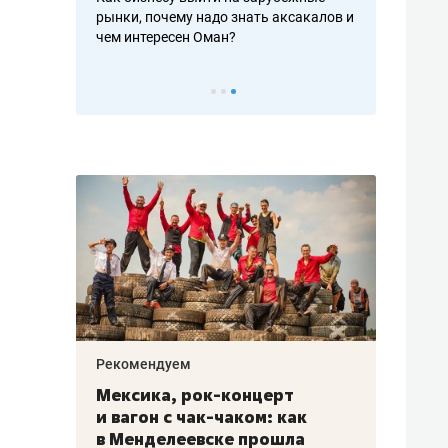
рафакте,
рынки, почему надо знать аксакалов и
о трехкратно
кредитов
чем интересен Оман?
клиентах и ч
Рекомендуем
Рекоме
ой
Мексика, рок-концерт
«Прор
и вагон с чак-чаком: как
30 ме
еским
в Менделеевске прошла
лечит