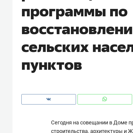
программы по
рынки, почему надо знать аксакал
чем интересен Оман?
восстановлен
сельских насе
пунктов
Рекомендуем
Рекоме
Как ГК «МИР ГРУПП» и ВТБ
150 ка
Сегодня на совещании в Доме 
создают оазис жилого
ID вме
комфорта под Казанью
безоп
строительства, архитектуры и ЖК