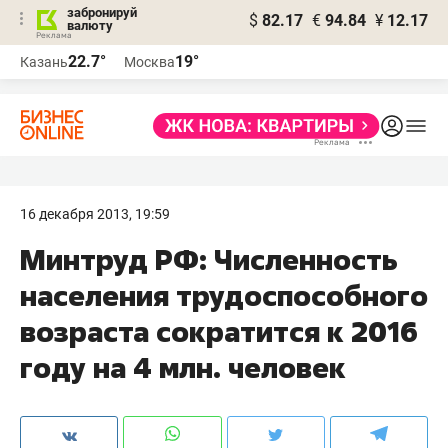
забронируй
$
82.17
€
94.84
¥
12.17
валюту
22.7°
19°
Казань
Москва
16 декабря 2013, 19:59
Минтруд РФ: Численность
населения трудоспособного
возраста сократится к 2016
году на 4 млн. человек