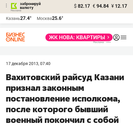
забронируй
$
82.17
€
94.84
¥
12.17
валюту
27.4°
25.6°
Казань
Москва
17 декабря 2013, 07:40
Вахитовский райсуд Казани
признал законным
постановление исполкома,
после которого бывший
военный покончил с собой