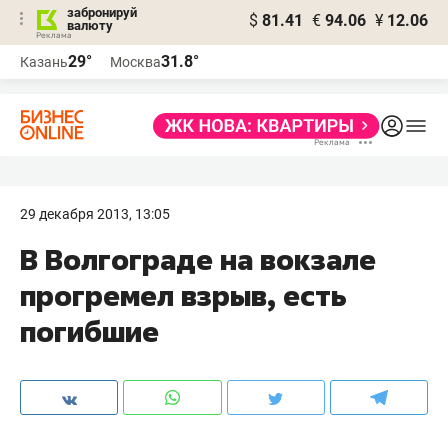
забронируй
$
81.41
€
94.06
¥
12.06
валюту
29°
31.8°
Казань
Москва
29 декабря 2013, 13:05
В Волгограде на вокзале
прогремел взрыв, есть
погибшие