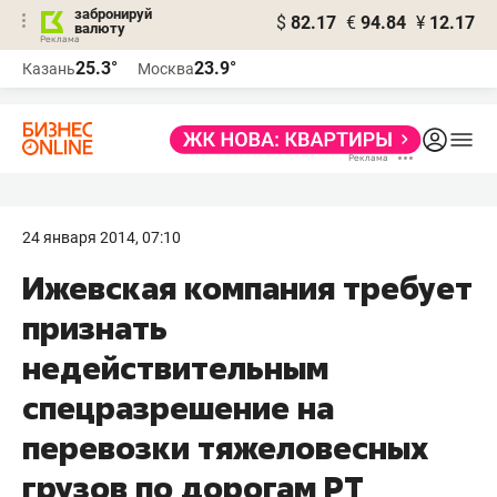
забронируй
$
82.17
€
94.84
¥
12.17
валюту
25.3°
23.9°
Казань
Москва
24 января 2014, 07:10
Ижевская компания требует
признать
недействительным
спецразрешение на
перевозки тяжеловесных
грузов по дорогам РТ