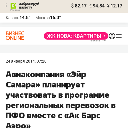
забронируй
$
82.17
€
94.84
¥
12.17
валюту
14.8°
16.3°
Казань
Москва
24 января 2014, 07:20
Авиакомпания «Эйр
Самара» планирует
участвовать в программе
региональных перевозок в
ПФО вместе с «Ак Барс
Аэро»