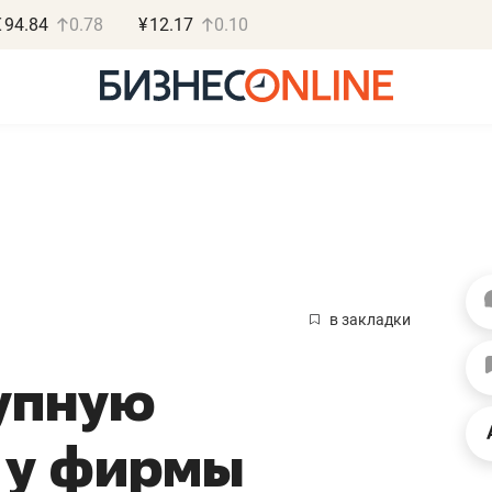
€
94.84
0.78
¥
12.17
0.10
Роман Ободец
Дарья С
«Готовые решения»
«Бросско
в закладки
«Мне лучше
«Мама говорил
упную
не заработать вообще,
помогает отвл
чем потерять
от болезни, чу
 у фирмы
репутацию»
себя живой»
Владелец отделочной фирмы
Наследница бизнеса по 