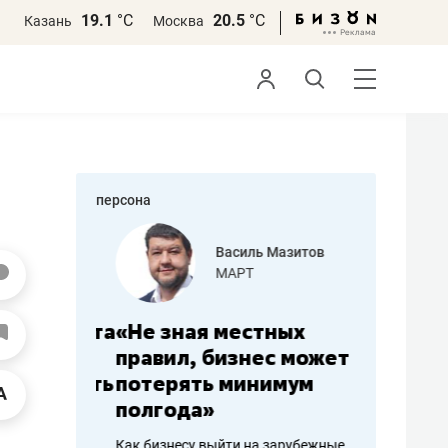
19.1
°С
20.5
°С
Казань
Москва
персона
еменова
Василь Мазитов
»
МАРТ
а: работа
«Не зная местных
«Мне лу
ечься
правил, бизнес может
не зара
вствовать
потерять минимум
чем пот
полгода»
репутац
пошиву
Как бизнесу выйти на зарубежные
Владелец от