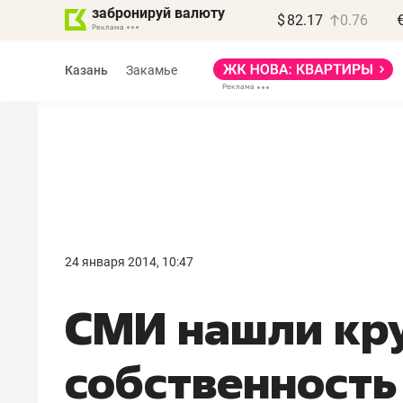
забронируй валюту
$
82.17
0.76
Казань
Закамье
Василь Мазитов
МАРТ
24 января 2014, 10:47
«Не зная местных
СМИ нашли кр
правил, бизнес может
потерять минимум
собственность
полгода»
Как бизнесу выйти на зарубежные