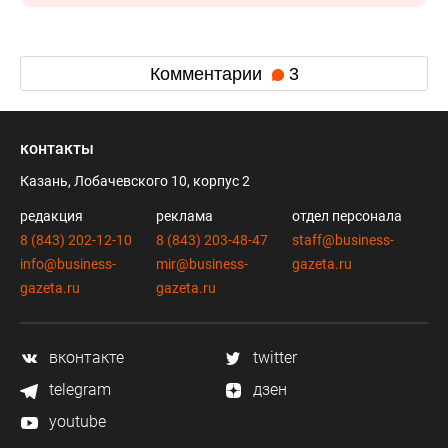
Комментарии
3
контакты
Казань, Лобачевского 10, корпус 2
редакция
реклама
отдел персонала
8 (843) 202-12-10
8 (843) 203-48-47
staff@business-
info@business-
mir@business-
gazeta.ru
gazeta.ru
gazeta.ru
вконтакте
twitter
telegram
дзен
youtube