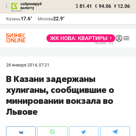
забронируй
$
81.41
€
94.06
¥
12.06
валюту
17.6°
22.9°
Казань
Москва
28 января 2014, 07:21
В Казани задержаны
хулиганы, сообщившие о
минировании вокзала во
Львове