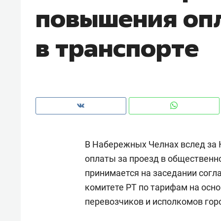
повышения опл
рынки, почему надо знать аксакал
чем интересен Оман?
в транспорте
В Набережных Челнах вслед за
оплаты за проезд в общественн
принимается на заседании согл
Рекомендуем
Рекоме
комитете РТ по тарифам на осн
Как ГК «МИР ГРУПП» и ВТБ
150 ка
перевозчиков и исполкомов гор
создают оазис жилого
ID вме
комфорта под Казанью
безоп