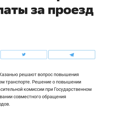
аты за проезд
ов и
о трехкратном росте цен, дотошных
школьной формы о конт
клиентах и чудных запросах мастеров
налогах и развитии без 
 Казанью решают вопрос повышения
ом транспорте. Решение о повышении
асительной комиссии при Государственном
ндуем
Рекомендуем
овании совместного обращения
мер до квартиры и Face
Опыт выживания в дик
одов.
сто ключа: какой будет
природе, работа
асность в ЖК «Нова»
с ментальным и физич