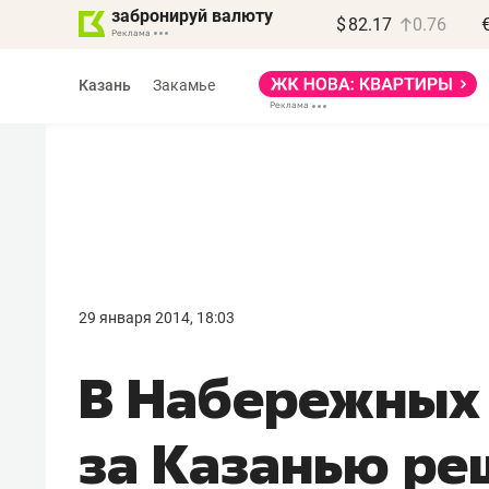
забронируй валюту
$
82.17
0.76
Казань
Закамье
Василь Мазитов
МАРТ
29 января 2014, 18:03
«Не зная местных
В Набережных 
правил, бизнес может
потерять минимум
за Казанью ре
полгода»
Как бизнесу выйти на зарубежные