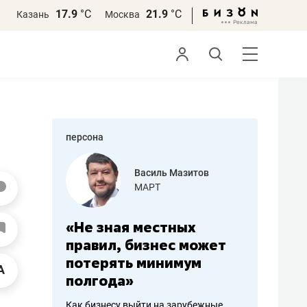
17.9
°С
21.9
°С
Казань
Москва
персона
еменова
Василь Мазитов
»
МАРТ
а: работа
«Не зная местных
«Мне лу
ечься
правил, бизнес может
не зара
вствовать
потерять минимум
чем пот
полгода»
репутац
пошиву
Как бизнесу выйти на зарубежные
Владелец от