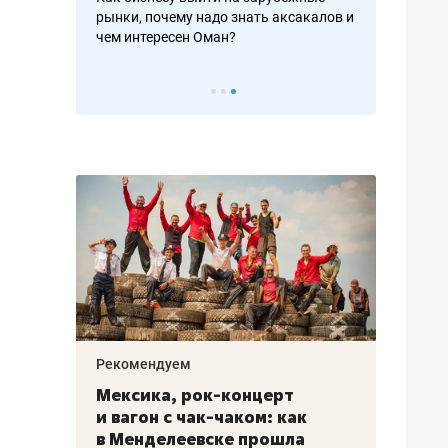
рафакте,
рынки, почему надо знать аксакалов и
о трехкратно
кредитов
чем интересен Оман?
клиентах и ч
Рекомендуем
Рекоме
ой
Мексика, рок-концерт
«Прор
и вагон с чак-чаком: как
30 ме
еским
в Менделеевске прошла
лечит