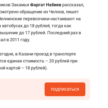
состоянием как основа
чиков Закамья
Фаргат Набиев
рассказал,
антихрупких команд
ссмотрено обращение из Челнов, пишет
 Челнинские перевозчики настаивают на
автобусах до 18 рублей, тогда как
вышение до 17 рублей. Последний раз в
ал в 2011 году.
егодня, в Казани проезд в транспорте
тся единая стоимость – 20 рублей при
ой картой – 18 рублей).
подписаться